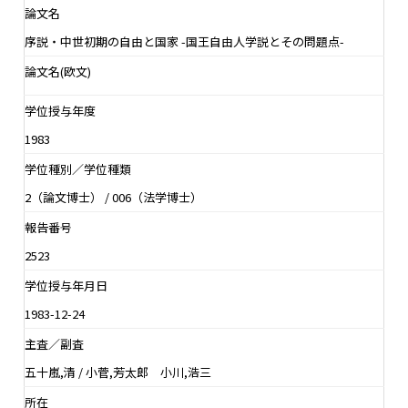
論文名
序説・中世初期の自由と国家 -国王自由人学説とその問題点-
論文名(欧文)
学位授与年度
1983
学位種別／学位種類
2（論文博士） / 006（法学博士）
報告番号
2523
学位授与年月日
1983-12-24
主査／副査
五十嵐,清 / 小菅,芳太郎 小川,浩三
所在