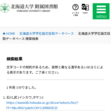
コ
ン
テ
よくある
English
ご質問
ン
ツ
へ
HOME
北海道大学学位論文目録データベース
北海道大学学位論文目
ス
home
chevron_right
chevron_right
録データベース 検索結果
キ
ッ
プ
検索結果
文字コードの制約があるため、実際と異なる漢字あるいはヨミによ
る表示があります。ご了承ください。
1 件見つかりました。
石川,武 (イシカワ,タケシ)
https://www.lib.hokudai.ac.jp/dissertations/list/?
FF=4&LANG=ja&ACCN=1200602523