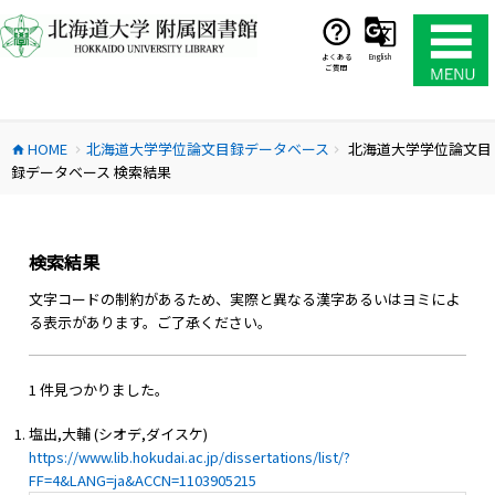
コ
ン
テ
よくある
English
ご質問
ン
ツ
へ
HOME
北海道大学学位論文目録データベース
北海道大学学位論文目
ス
home
chevron_right
chevron_right
録データベース 検索結果
キ
ッ
プ
検索結果
文字コードの制約があるため、実際と異なる漢字あるいはヨミによ
る表示があります。ご了承ください。
1 件見つかりました。
塩出,大輔 (シオデ,ダイスケ)
https://www.lib.hokudai.ac.jp/dissertations/list/?
FF=4&LANG=ja&ACCN=1103905215