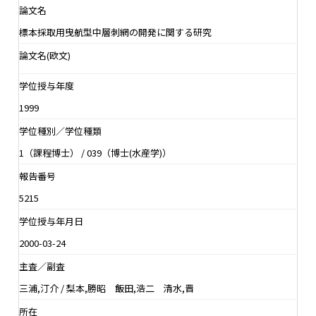
論文名
標本採取用曳航型中層刺網の開発に関する研究
論文名(欧文)
学位授与年度
1999
学位種別／学位種類
1（課程博士） / 039（博士(水産学)）
報告番号
5215
学位授与年月日
2000-03-24
主査／副査
三浦,汀介 / 梨本,勝昭 飯田,浩二 清水,晋
所在