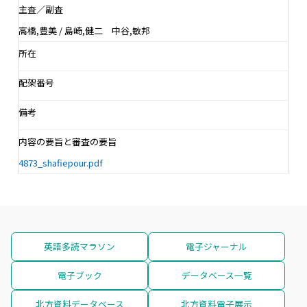
主査／副査
高橋,豊美 / 島崎,健二 中谷,敏邦
所在
配架番号
備考
内容の要旨と審査の要旨
4873_shafiepour.pdf
英語多読マラソン
電子ジャーナル
電子ブック
データベース一覧
北方資料データベース
北方資料電子展示