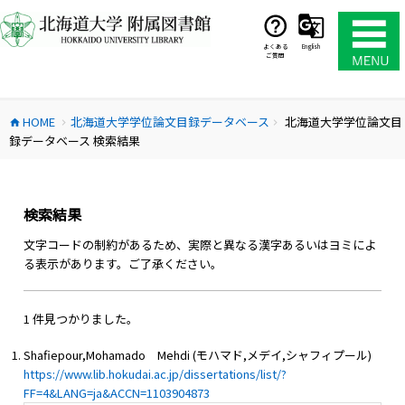
コ
ン
テ
よくある
English
ご質問
ン
ツ
へ
HOME
北海道大学学位論文目録データベース
北海道大学学位論文目
ス
home
chevron_right
chevron_right
録データベース 検索結果
キ
ッ
プ
検索結果
文字コードの制約があるため、実際と異なる漢字あるいはヨミによ
る表示があります。ご了承ください。
1 件見つかりました。
Shafiepour,Mohamado Mehdi (モハマド,メデイ,シャフィプール)
https://www.lib.hokudai.ac.jp/dissertations/list/?
FF=4&LANG=ja&ACCN=1103904873