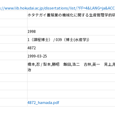
s://www.lib.hokudai.ac.jp/dissertations/list/?FF=4&LANG=ja&A
ホタテガイ養殖業の機械化に関する生産管理学的
1998
1（課程博士） / 039（博士(水産学)）
4872
1999-03-25
橋本,忍 / 梨本,勝昭 飯田,浩二 古林,英一 見上,
治
4872_hamada.pdf