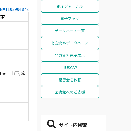
電子ジャーナル
CCN=1103904872
研究
電子ブック
データベース一覧
北方資料データベース
北方資料電子展示
HUSCAP
隆克 山下,成
講習会を依頼
図書館へのご支援
サイト内検索