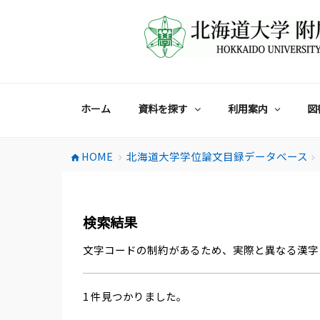
コ
ン
テ
ン
ツ
へ
ス
ホーム
資料を探す
利用案内
図
キ
ッ
プ
HOME
北海道大学学位論文目録データベース
home
chevron_right
chevron_right
検索結果
文字コードの制約があるため、実際と異なる漢字
1 件見つかりました。