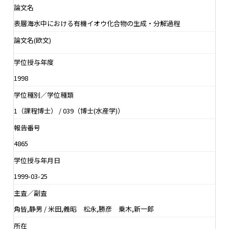
論文名
表層海水中における有機イオウ化合物の生成・分解過程
論文名(欧文)
学位授与年度
1998
学位種別／学位種類
1（課程博士） / 039（博士(水産学)）
報告番号
4865
学位授与年月日
1999-03-25
主査／副査
角皆,静男 / 米田,義昭 松永,勝彦 乗木,新一郎
所在