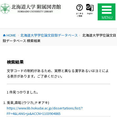
コ
ン
テ
よくある
English
ご質問
ン
ツ
へ
HOME
北海道大学学位論文目録データベース
北海道大学学位論文目
ス
home
chevron_right
chevron_right
録データベース 検索結果
キ
ッ
プ
検索結果
文字コードの制約があるため、実際と異なる漢字あるいはヨミによ
る表示があります。ご了承ください。
1 件見つかりました。
兎束,直昭 (ウツカ,ナオアキ)
https://www.lib.hokudai.ac.jp/dissertations/list/?
FF=4&LANG=ja&ACCN=1103904865