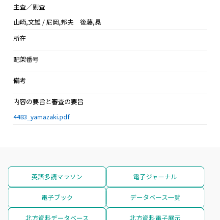
主査／副査
山崎,文雄 / 尼岡,邦夫 後藤,晃
所在
配架番号
備考
内容の要旨と審査の要旨
4483_yamazaki.pdf
英語多読マラソン
電子ジャーナル
電子ブック
データベース一覧
北方資料データベース
北方資料電子展示