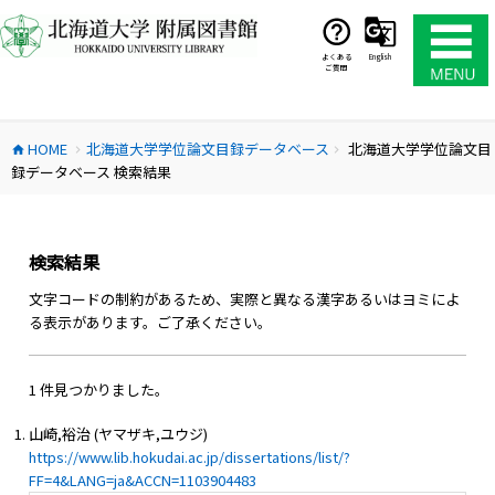
コ
ン
テ
よくある
English
ご質問
ン
ツ
へ
HOME
北海道大学学位論文目録データベース
北海道大学学位論文目
ス
home
chevron_right
chevron_right
録データベース 検索結果
キ
ッ
プ
検索結果
文字コードの制約があるため、実際と異なる漢字あるいはヨミによ
る表示があります。ご了承ください。
1 件見つかりました。
山崎,裕治 (ヤマザキ,ユウジ)
https://www.lib.hokudai.ac.jp/dissertations/list/?
FF=4&LANG=ja&ACCN=1103904483