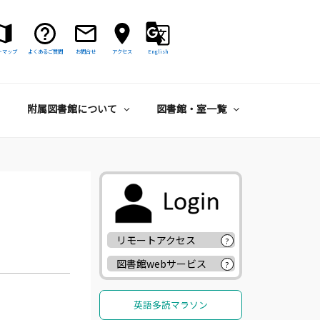
トマップ
よくあるご質問
お問合せ
アクセス
English
附属図書館について
図書館・室一覧
リモートアクセス
?
図書館webサービス
?
英語多読マラソン