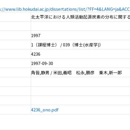
s://www.lib.hokudai.ac.jp/dissertations/list/?FF=4&LANG=ja&A
北太平洋における人類活動起源炭素の分布に関す
1997
1（課程博士） / 039（博士(水産学)）
4236
1997-09-30
角皆,静男 / 米田,義昭 松永,勝彦 乗木,新一郎
4236_ono.pdf