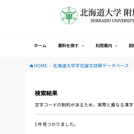
コ
ン
テ
ン
ツ
へ
ス
ホーム
資料を探す
利用案内
図
キ
ッ
プ
HOME
北海道大学学位論文目録データベース
home
chevron_right
chevron_right
検索結果
文字コードの制約があるため、実際と異なる漢字
1 件見つかりました。