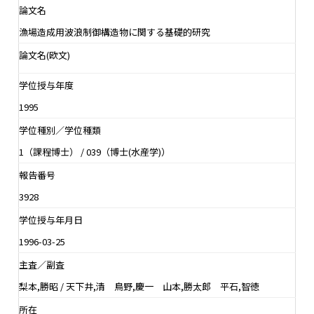
論文名
漁場造成用波浪制御構造物に関する基礎的研究
論文名(欧文)
学位授与年度
1995
学位種別／学位種類
1（課程博士） / 039（博士(水産学)）
報告番号
3928
学位授与年月日
1996-03-25
主査／副査
梨本,勝昭 / 天下井,清 鳥野,慶一 山本,勝太郎 平石,智徳
所在