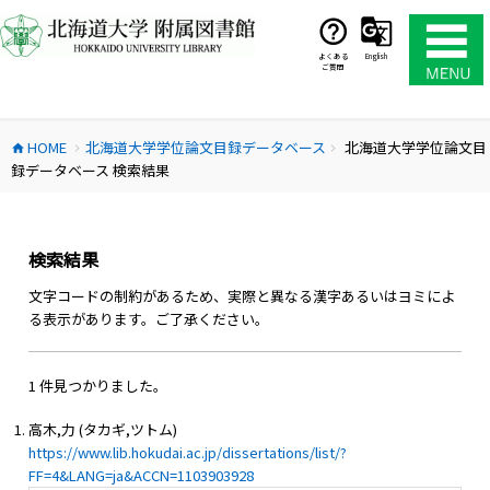
コ
ン
テ
よくある
English
ご質問
ン
ツ
へ
HOME
北海道大学学位論文目録データベース
北海道大学学位論文目
ス
home
chevron_right
chevron_right
録データベース 検索結果
キ
ッ
プ
検索結果
文字コードの制約があるため、実際と異なる漢字あるいはヨミによ
る表示があります。ご了承ください。
1 件見つかりました。
高木,力 (タカギ,ツトム)
https://www.lib.hokudai.ac.jp/dissertations/list/?
FF=4&LANG=ja&ACCN=1103903928