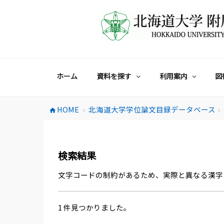
コ
ン
テ
ン
ツ
へ
ス
ホーム
資料を探す
利用案内
図
キ
ッ
プ
HOME
北海道大学学位論文目録データベース
home
chevron_right
chevron_right
検索結果
文字コードの制約があるため、実際と異なる漢字
1 件見つかりました。