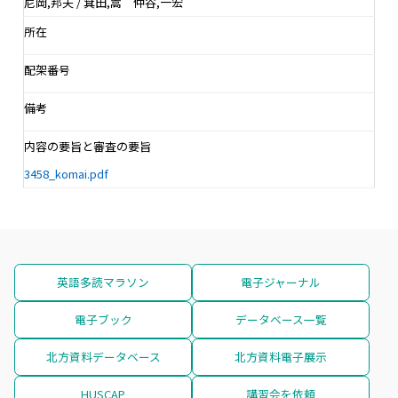
尼岡,邦夫 / 箕田,嵩 仲谷,一宏
所在
配架番号
備考
内容の要旨と審査の要旨
3458_komai.pdf
英語多読マラソン
電子ジャーナル
電子ブック
データベース一覧
北方資料データベース
北方資料電子展示
HUSCAP
講習会を依頼