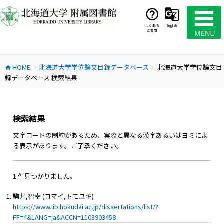
コ
ン
テ
よくある
English
ご質問
ン
ツ
へ
HOME
北海道大学学位論文目録データベース
北海道大学学位論文目
ス
home
chevron_right
chevron_right
録データベース 検索結果
キ
ッ
プ
検索結果
文字コードの制約があるため、実際と異なる漢字あるいはヨミによ
る表示があります。ご了承ください。
1 件見つかりました。
駒井,智幸 (コマイ,トモユキ)
https://www.lib.hokudai.ac.jp/dissertations/list/?
FF=4&LANG=ja&ACCN=1103903458