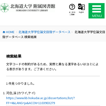
コ
ン
テ
よくある
English
ご質問
ン
ツ
へ
HOME
北海道大学学位論文目録データベース
北海道大学学位論文目
ス
home
chevron_right
chevron_right
録データベース 検索結果
キ
ッ
プ
検索結果
文字コードの制約があるため、実際と異なる漢字あるいはヨミによ
る表示があります。ご了承ください。
1 件見つかりました。
河合,渓 (カワイ,ケイ)
https://www.lib.hokudai.ac.jp/dissertations/list/?
FF=4&LANG=ja&ACCN=1103903279