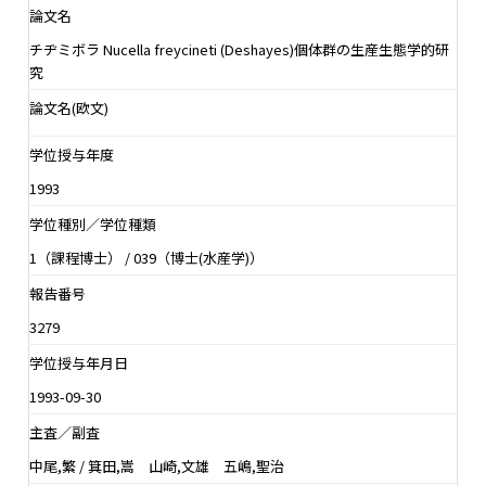
論文名
チヂミボラ Nucella freycineti (Deshayes)個体群の生産生態学的研
究
論文名(欧文)
学位授与年度
1993
学位種別／学位種類
1（課程博士） / 039（博士(水産学)）
報告番号
3279
学位授与年月日
1993-09-30
主査／副査
中尾,繁 / 箕田,嵩 山崎,文雄 五嶋,聖治