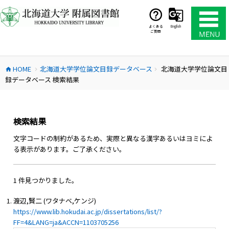
コ
ン
テ
よくある
English
ご質問
ン
ツ
へ
HOME
北海道大学学位論文目録データベース
北海道大学学位論文目
ス
home
chevron_right
chevron_right
録データベース 検索結果
キ
ッ
プ
検索結果
文字コードの制約があるため、実際と異なる漢字あるいはヨミによ
る表示があります。ご了承ください。
1 件見つかりました。
渡辺,賢二 (ワタナベ,ケンジ)
https://www.lib.hokudai.ac.jp/dissertations/list/?
FF=4&LANG=ja&ACCN=1103705256