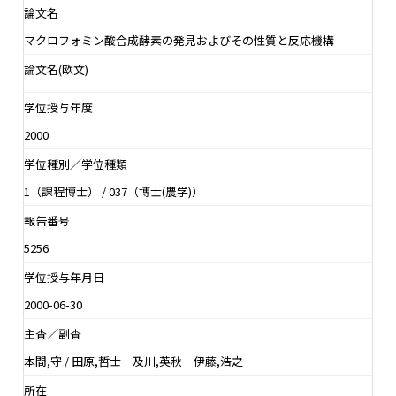
論文名
マクロフォミン酸合成酵素の発見およびその性質と反応機構
論文名(欧文)
学位授与年度
2000
学位種別／学位種類
1（課程博士） / 037（博士(農学)）
報告番号
5256
学位授与年月日
2000-06-30
主査／副査
本間,守 / 田原,哲士 及川,英秋 伊藤,浩之
所在