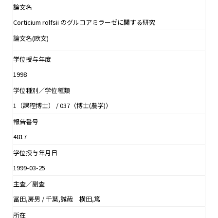
論文名
Corticium rolfsii のグルコアミラーゼに関する研究
論文名(欧文)
学位授与年度
1998
学位種別／学位種類
1（課程博士） / 037（博士(農学)）
報告番号
4817
学位授与年月日
1999-03-25
主査／副査
冨田,房男 / 千葉,誠哉 横田,篤
所在