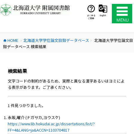
コ
ン
テ
よくある
English
ご質問
ン
ツ
へ
HOME
北海道大学学位論文目録データベース
北海道大学学位論文目
ス
home
chevron_right
chevron_right
録データベース 検索結果
キ
ッ
プ
検索結果
文字コードの制約があるため、実際と異なる漢字あるいはヨミによ
る表示があります。ご了承ください。
1 件見つかりました。
永坂,曜介 (ナガサカ,ヨウスケ)
https://www.lib.hokudai.ac.jp/dissertations/list/?
FF=4&LANG=ja&ACCN=1103704817