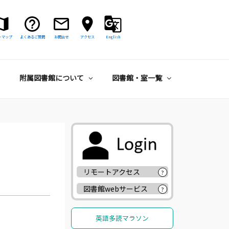
トマップ
よくあるご質問
お問合せ
アクセス
English
附属図書館について
図書館・室一覧
リモートアクセス
?
図書館webサービス
?
英語多読マラソン