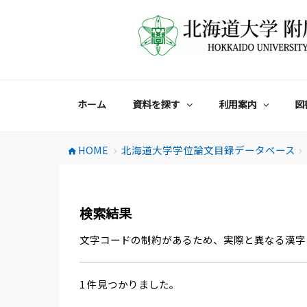
コ
ン
テ
ン
ツ
へ
ス
ホーム
資料を探す
利用案内
図
キ
ッ
プ
HOME
北海道大学学位論文目録データベース
home
chevron_right
chevron_right
検索結果
文字コードの制約があるため、実際と異なる漢字
1 件見つかりました。