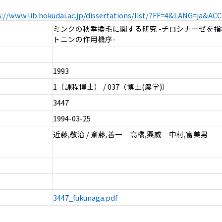
s://www.lib.hokudai.ac.jp/dissertations/list/?FF=4&LANG=ja&A
ミンクの秋季換毛に関する研究 -チロシナーゼを
トニンの作用機序-
1993
1（課程博士） / 037（博士(農学)）
3447
1994-03-25
近藤,敬治 / 斎藤,善一 高橋,興威 中村,富美男
3447_fukunaga.pdf