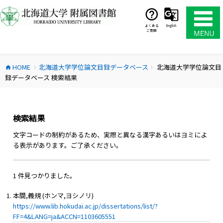
コ
ン
テ
よくある
English
ご質問
ン
ツ
へ
HOME
北海道大学学位論文目録データベース
北海道大学学位論文目
ス
home
chevron_right
chevron_right
録データベース 検索結果
キ
ッ
プ
検索結果
文字コードの制約があるため、実際と異なる漢字あるいはヨミによ
る表示があります。ご了承ください。
1 件見つかりました。
本間,義規 (ホンマ,ヨシノリ)
https://www.lib.hokudai.ac.jp/dissertations/list/?
FF=4&LANG=ja&ACCN=1103605551