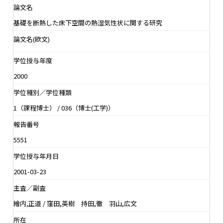
論文名
基礎を断熱した床下空間の熱湿気性状に関する研究
論文名(欧文)
学位授与年度
2000
学位種別／学位種類
1（課程博士） / 036（博士(工学)）
報告番号
5551
学位授与年月日
2001-03-23
主査／副査
繪内,正道 / 窪田,英樹 持田,徹 羽山,広文
所在