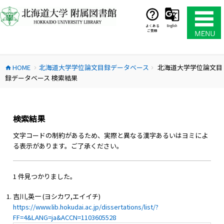
コ
ン
テ
よくある
English
ご質問
ン
ツ
へ
HOME
北海道大学学位論文目録データベース
北海道大学学位論文目
ス
home
chevron_right
chevron_right
録データベース 検索結果
キ
ッ
プ
検索結果
文字コードの制約があるため、実際と異なる漢字あるいはヨミによ
る表示があります。ご了承ください。
1 件見つかりました。
吉川,英一 (ヨシカワ,エイイチ)
https://www.lib.hokudai.ac.jp/dissertations/list/?
FF=4&LANG=ja&ACCN=1103605528