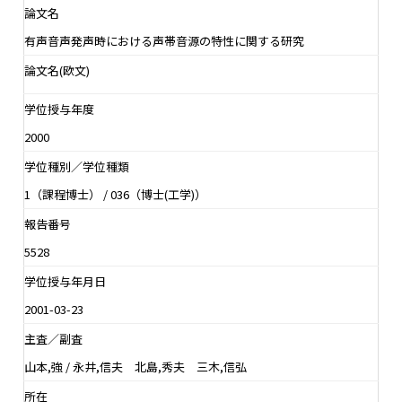
論文名
有声音声発声時における声帯音源の特性に関する研究
論文名(欧文)
学位授与年度
2000
学位種別／学位種類
1（課程博士） / 036（博士(工学)）
報告番号
5528
学位授与年月日
2001-03-23
主査／副査
山本,強 / 永井,信夫 北島,秀夫 三木,信弘
所在