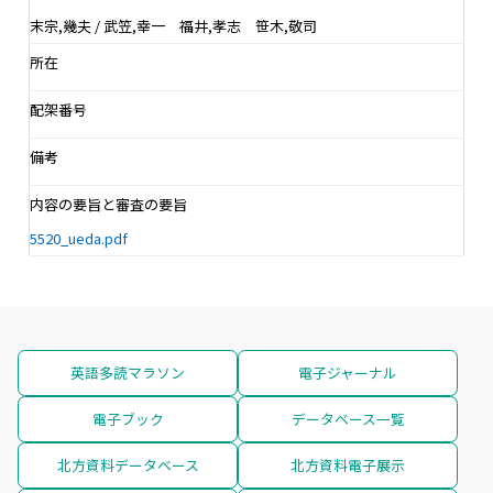
末宗,幾夫 / 武笠,幸一 福井,孝志 笹木,敬司
所在
配架番号
備考
内容の要旨と審査の要旨
5520_ueda.pdf
英語多読マラソン
電子ジャーナル
電子ブック
データベース一覧
北方資料データベース
北方資料電子展示