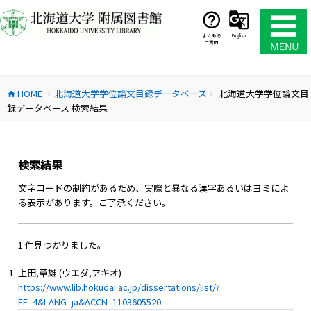
コ
ン
テ
よくある
English
ご質問
ン
ツ
へ
HOME
北海道大学学位論文目録データベース
北海道大学学位論文目
ス
home
chevron_right
chevron_right
録データベース 検索結果
キ
ッ
プ
検索結果
文字コードの制約があるため、実際と異なる漢字あるいはヨミによ
る表示があります。ご了承ください。
1 件見つかりました。
上田,章雄 (ウエダ,アキオ)
https://www.lib.hokudai.ac.jp/dissertations/list/?
FF=4&LANG=ja&ACCN=1103605520