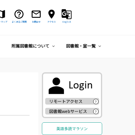
トマップ
よくあるご質問
お問合せ
アクセス
English
附属図書館について
図書館・室一覧
リモートアクセス
?
図書館webサービス
?
英語多読マラソン