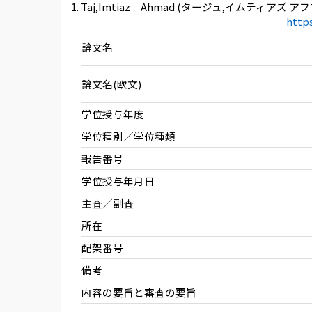
Taj,Imtiaz Ahmad (タージュ,イムティアズ ア
http
論文名
論文名(欧文)
学位授与年度
学位種別／学位種類
報告番号
学位授与年月日
主査／副査
所在
配架番号
備考
内容の要旨と審査の要旨