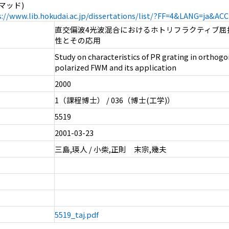
フマッド)
s://www.lib.hokudai.ac.jp/dissertations/list/?FF=4&LANG=ja&A
直交偏波4光波混合におけるホトリフラクティブ屈
性とその応用
Study on characteristics of PR grating in orthogo
polarized FWM and its application
2000
1（課程博士） / 036（博士(工学)）
5519
2001-03-23
三島,瑛人 / 小柴,正則 末宗,幾夫
5519_taj.pdf