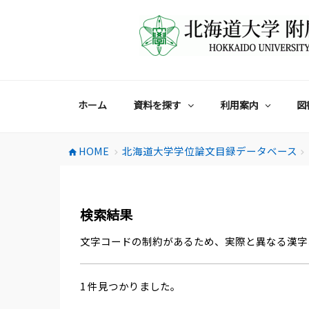
コ
ン
テ
ン
ツ
へ
ス
ホーム
資料を探す
利用案内
図
キ
ッ
プ
HOME
北海道大学学位論文目録データベース
home
chevron_right
chevron_right
検索結果
文字コードの制約があるため、実際と異なる漢字
1 件見つかりました。