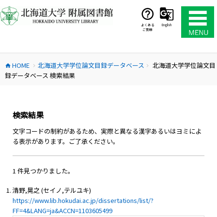
コ
ン
テ
よくある
English
ご質問
ン
ツ
へ
HOME
北海道大学学位論文目録データベース
北海道大学学位論文目
ス
home
chevron_right
chevron_right
録データベース 検索結果
キ
ッ
プ
検索結果
文字コードの制約があるため、実際と異なる漢字あるいはヨミによ
る表示があります。ご了承ください。
1 件見つかりました。
清野,晃之 (セイノ,テルユキ)
https://www.lib.hokudai.ac.jp/dissertations/list/?
FF=4&LANG=ja&ACCN=1103605499