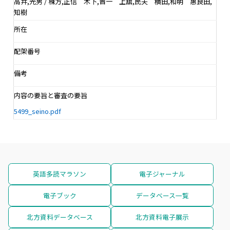
高井,光男 / 棟方,正信 木下,晋一 上舘,民夫 横田,和明 惠良田,
知樹
所在
配架番号
備考
内容の要旨と審査の要旨
5499_seino.pdf
英語多読マラソン
電子ジャーナル
電子ブック
データベース一覧
北方資料データベース
北方資料電子展示