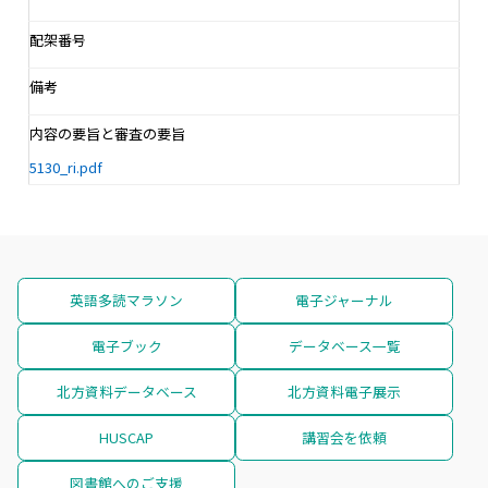
配架番号
備考
内容の要旨と審査の要旨
5130_ri.pdf
英語多読マラソン
電子ジャーナル
電子ブック
データベース一覧
北方資料データベース
北方資料電子展示
HUSCAP
講習会を依頼
図書館へのご支援