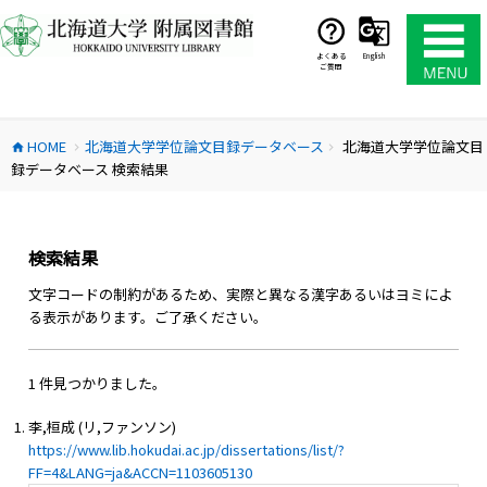
コ
ン
テ
よくある
English
ご質問
ン
ツ
へ
HOME
北海道大学学位論文目録データベース
北海道大学学位論文目
ス
home
chevron_right
chevron_right
録データベース 検索結果
キ
ッ
プ
検索結果
文字コードの制約があるため、実際と異なる漢字あるいはヨミによ
る表示があります。ご了承ください。
1 件見つかりました。
李,桓成 (リ,ファンソン)
https://www.lib.hokudai.ac.jp/dissertations/list/?
FF=4&LANG=ja&ACCN=1103605130