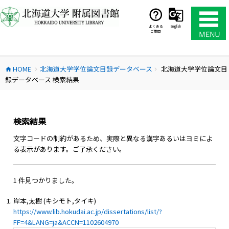
コ
ン
テ
よくある
English
ご質問
ン
ツ
へ
HOME
北海道大学学位論文目録データベース
北海道大学学位論文目
ス
home
chevron_right
chevron_right
録データベース 検索結果
キ
ッ
プ
検索結果
文字コードの制約があるため、実際と異なる漢字あるいはヨミによ
る表示があります。ご了承ください。
1 件見つかりました。
岸本,太樹 (キシモト,タイキ)
https://www.lib.hokudai.ac.jp/dissertations/list/?
FF=4&LANG=ja&ACCN=1102604970