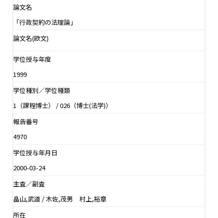
論文名
「行政契約の法理論」
論文名(欧文)
学位授与年度
1999
学位種別／学位種類
1（課程博士） / 026（博士(法学)）
報告番号
4970
学位授与年月日
2000-03-24
主査／副査
畠山,武道 / 木佐,茂男 村上,裕章
所在