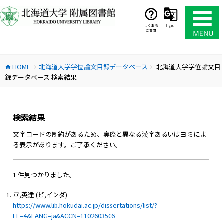
コ
ン
テ
よくある
English
ご質問
ン
ツ
へ
HOME
北海道大学学位論文目録データベース
北海道大学学位論文目
ス
home
chevron_right
chevron_right
録データベース 検索結果
キ
ッ
プ
検索結果
文字コードの制約があるため、実際と異なる漢字あるいはヨミによ
る表示があります。ご了承ください。
1 件見つかりました。
畢,英達 (ビ,インダ)
https://www.lib.hokudai.ac.jp/dissertations/list/?
FF=4&LANG=ja&ACCN=1102603506