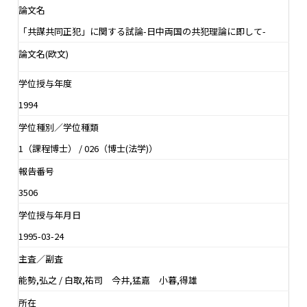
論文名
「共謀共同正犯」に関する試論-日中両国の共犯理論に即して-
論文名(欧文)
学位授与年度
1994
学位種別／学位種類
1（課程博士） / 026（博士(法学)）
報告番号
3506
学位授与年月日
1995-03-24
主査／副査
能勢,弘之 / 白取,祐司 今井,猛嘉 小暮,得雄
所在