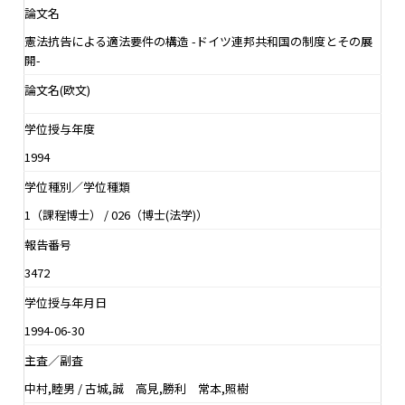
論文名
憲法抗告による適法要件の構造 -ドイツ連邦共和国の制度とその展
開-
論文名(欧文)
学位授与年度
1994
学位種別／学位種類
1（課程博士） / 026（博士(法学)）
報告番号
3472
学位授与年月日
1994-06-30
主査／副査
中村,睦男 / 古城,誠 高見,勝利 常本,照樹