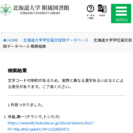
コ
ン
テ
よくある
English
ご質問
ン
ツ
へ
HOME
北海道大学学位論文目録データベース
北海道大学学位論文目
ス
home
chevron_right
chevron_right
録データベース 検索結果
キ
ッ
プ
検索結果
文字コードの制約があるため、実際と異なる漢字あるいはヨミによ
る表示があります。ご了承ください。
1 件見つかりました。
寺島,壽一 (テラシマ,トシカズ)
https://www.lib.hokudai.ac.jp/dissertations/list/?
FF=4&LANG=ja&ACCN=1102603472