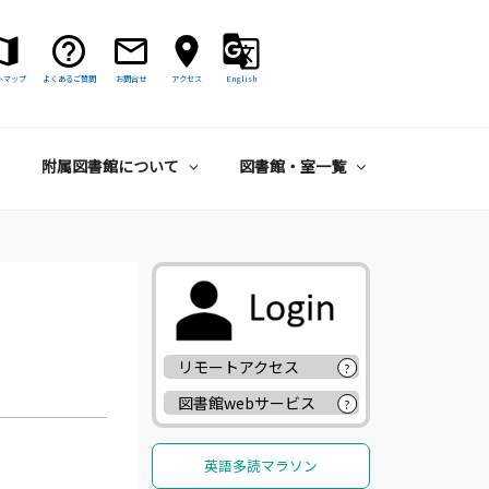
トマップ
よくあるご質問
お問合せ
アクセス
English
附属図書館について
図書館・室一覧
リモートアクセス
?
図書館webサービス
?
英語多読マラソン