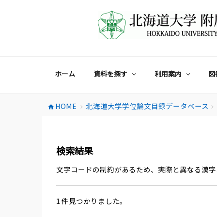
コ
ン
テ
ン
ツ
へ
ス
ホーム
資料を探す
利用案内
図
キ
ッ
プ
HOME
北海道大学学位論文目録データベース
home
chevron_right
chevron_right
検索結果
文字コードの制約があるため、実際と異なる漢字
1 件見つかりました。