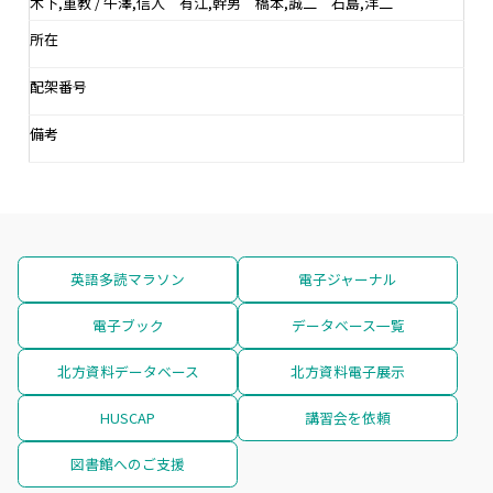
木下,重教 / 牛澤,信人 有江,幹男 橋本,誠二 石島,洋二
所在
配架番号
備考
英語多読マラソン
電子ジャーナル
電子ブック
データベース一覧
北方資料データベース
北方資料電子展示
HUSCAP
講習会を依頼
図書館へのご支援