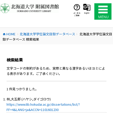
コ
ン
テ
よくある
English
ご質問
ン
ツ
へ
HOME
北海道大学学位論文目録データベース
北海道大学学位論文目
ス
home
chevron_right
chevron_right
録データベース 検索結果
キ
ッ
プ
検索結果
文字コードの制約があるため、実際と異なる漢字あるいはヨミによ
る表示があります。ご了承ください。
1 件見つかりました。
林,大五郎 (ハヤシ,ダイゴロウ)
https://www.lib.hokudai.ac.jp/dissertations/list/?
FF=4&LANG=ja&ACCN=1101601230