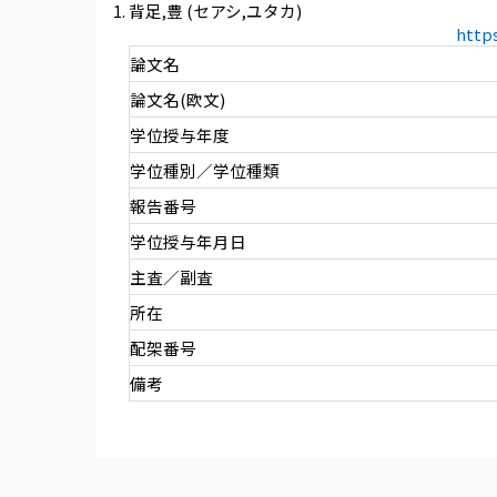
背足,豊 (セアシ,ユタカ)
http
論文名
論文名(欧文)
学位授与年度
学位種別／学位種類
報告番号
学位授与年月日
主査／副査
所在
配架番号
備考