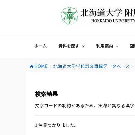
コ
ン
テ
ン
ツ
へ
ス
ホーム
資料を探す
利用案内
図
キ
ッ
プ
HOME
北海道大学学位論文目録データベース
home
chevron_right
chevron_right
検索結果
文字コードの制約があるため、実際と異なる漢字
1 件見つかりました。