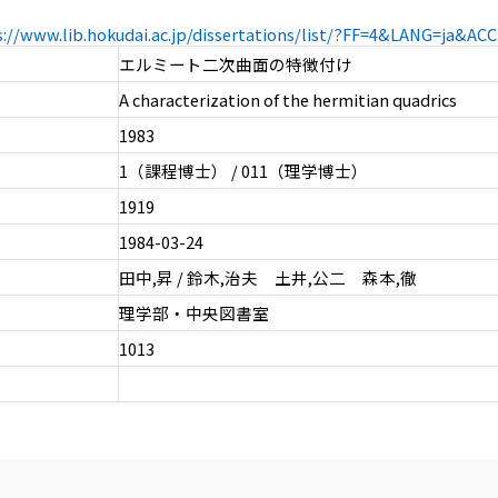
s://www.lib.hokudai.ac.jp/dissertations/list/?FF=4&LANG=ja&A
エルミート二次曲面の特徴付け
A characterization of the hermitian quadrics
1983
1（課程博士） / 011（理学博士）
1919
1984-03-24
田中,昇 / 鈴木,治夫 土井,公二 森本,徹
理学部・中央図書室
1013