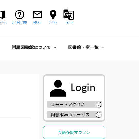
トマップ
よくあるご質問
お問合せ
アクセス
English
附属図書館について
図書館・室一覧
リモートアクセス
?
図書館webサービス
?
英語多読マラソン