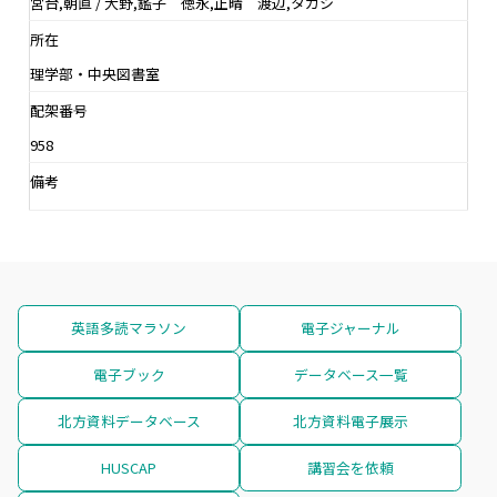
宮台,朝直 / 大野,鑑子 徳永,正晴 渡辺,タカシ
所在
理学部・中央図書室
配架番号
958
備考
英語多読マラソン
電子ジャーナル
電子ブック
データベース一覧
北方資料データベース
北方資料電子展示
HUSCAP
講習会を依頼