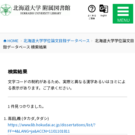
コ
ン
テ
よくある
English
ご質問
ン
ツ
へ
HOME
北海道大学学位論文目録データベース
北海道大学学位論文目
ス
home
chevron_right
chevron_right
録データベース 検索結果
キ
ッ
プ
検索結果
文字コードの制約があるため、実際と異なる漢字あるいはヨミによ
る表示があります。ご了承ください。
1 件見つかりました。
高田,義 (タカダ,タダシ)
https://www.lib.hokudai.ac.jp/dissertations/list/?
FF=4&LANG=ja&ACCN=1101101811