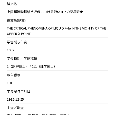
論文名
上限超流動転移点近傍における液体4Heの臨界現象
論文名(欧文)
THE CRITICAL PHENOMENA OF LIQUID 4He IN THE VICINITY OF THE
UPPER λ POINT
学位授与年度
1982
学位種別／学位種類
1（課程博士） / 011（理学博士）
報告番号
1811
学位授与年月日
1982-12-25
主査／副査