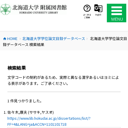
コ
ン
テ
よくある
English
ご質問
ン
ツ
へ
HOME
北海道大学学位論文目録データベース
北海道大学学位論文目
ス
home
chevron_right
chevron_right
録データベース 検索結果
キ
ッ
プ
検索結果
文字コードの制約があるため、実際と異なる漢字あるいはヨミによ
る表示があります。ご了承ください。
1 件見つかりました。
佐々木,康夫 (ササキ,ヤスオ)
https://www.lib.hokudai.ac.jp/dissertations/list/?
FF=4&LANG=ja&ACCN=1101101718