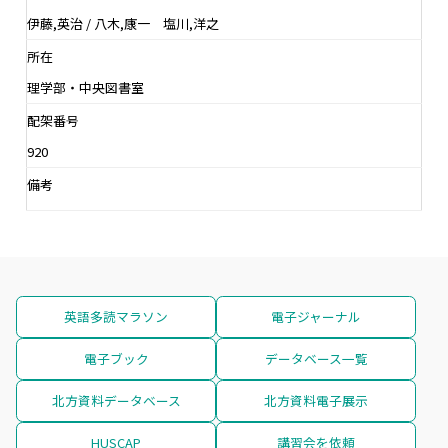
伊藤,英治 / 八木,康一 塩川,洋之
所在
理学部・中央図書室
配架番号
920
備考
英語多読マラソン
電子ジャーナル
電子ブック
データベース一覧
北方資料データベース
北方資料電子展示
HUSCAP
講習会を依頼