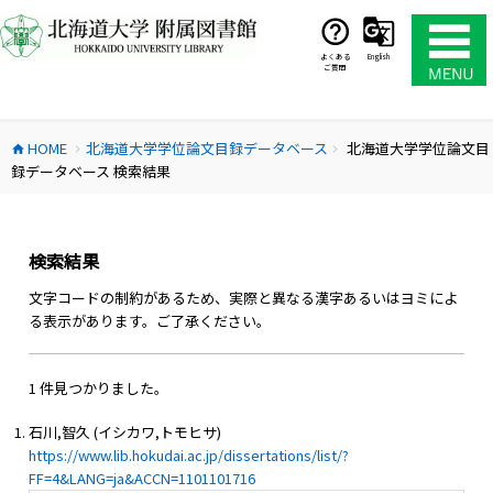
コ
ン
テ
よくある
English
ご質問
ン
ツ
へ
HOME
北海道大学学位論文目録データベース
北海道大学学位論文目
ス
home
chevron_right
chevron_right
録データベース 検索結果
キ
ッ
プ
検索結果
文字コードの制約があるため、実際と異なる漢字あるいはヨミによ
る表示があります。ご了承ください。
1 件見つかりました。
石川,智久 (イシカワ,トモヒサ)
https://www.lib.hokudai.ac.jp/dissertations/list/?
FF=4&LANG=ja&ACCN=1101101716