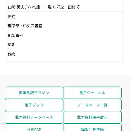
山崎,勇夫 / 八木,康一 塩川,洋之 田村,守
所在
理学部・中央図書室
配架番号
918
備考
英語多読マラソン
電子ジャーナル
電子ブック
データベース一覧
北方資料データベース
北方資料電子展示
HUSCAP
講習会を依頼