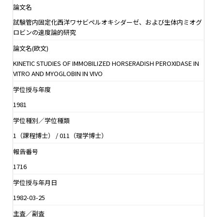
論文名
試験管内固定化西洋ワサビペルオキシダーゼ、および生体内ミオグ
ロビンの速度論的研究
論文名(欧文)
KINETIC STUDIES OF IMMOBILIZED HORSERADISH PEROXIDASE IN
VITRO AND MYOGLOBIN IN VIVO
学位授与年度
1981
学位種別／学位種類
1（課程博士） / 011（理学博士）
報告番号
1716
学位授与年月日
1982-03-25
主査／副査