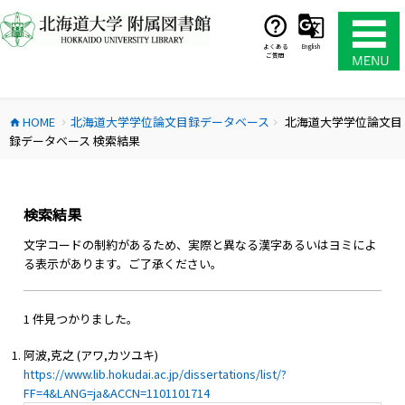
コ
ン
テ
よくある
English
ご質問
ン
ツ
へ
HOME
北海道大学学位論文目録データベース
北海道大学学位論文目
ス
home
chevron_right
chevron_right
録データベース 検索結果
キ
ッ
プ
検索結果
文字コードの制約があるため、実際と異なる漢字あるいはヨミによ
る表示があります。ご了承ください。
1 件見つかりました。
阿波,克之 (アワ,カツユキ)
https://www.lib.hokudai.ac.jp/dissertations/list/?
FF=4&LANG=ja&ACCN=1101101714