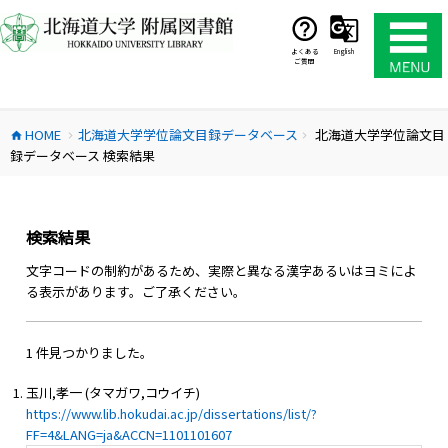
コ
ン
テ
よくある
English
ご質問
ン
ツ
へ
HOME
北海道大学学位論文目録データベース
北海道大学学位論文目
ス
home
chevron_right
chevron_right
録データベース 検索結果
キ
ッ
プ
検索結果
文字コードの制約があるため、実際と異なる漢字あるいはヨミによ
る表示があります。ご了承ください。
1 件見つかりました。
玉川,孝一 (タマガワ,コウイチ)
https://www.lib.hokudai.ac.jp/dissertations/list/?
FF=4&LANG=ja&ACCN=1101101607