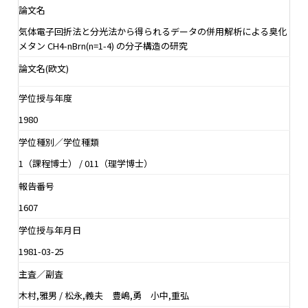
論文名
気体電子回折法と分光法から得られるデータの併用解析による臭化
メタン CH4-nBrn(n=1-4) の分子構造の研究
論文名(欧文)
学位授与年度
1980
学位種別／学位種類
1（課程博士） / 011（理学博士）
報告番号
1607
学位授与年月日
1981-03-25
主査／副査
木村,雅男 / 松永,義夫 豊嶋,勇 小中,重弘