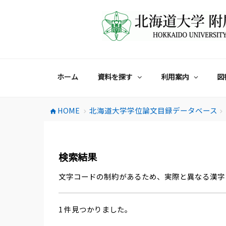
コ
ン
テ
ン
ツ
へ
ス
ホーム
資料を探す
利用案内
図
キ
ッ
プ
HOME
北海道大学学位論文目録データベース
home
chevron_right
chevron_right
検索結果
文字コードの制約があるため、実際と異なる漢字
1 件見つかりました。