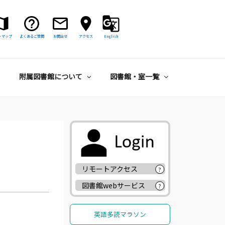
トマップ
よくあるご質問
お問合せ
アクセス
English
附属図書館について
図書館・室一覧
リモートアクセス
?
図書館webサービス
?
英語多読マラソン