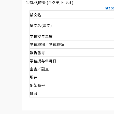
菊地,時夫 (キクチ,トキオ)
http
論文名
論文名(欧文)
学位授与年度
学位種別／学位種類
報告番号
学位授与年月日
主査／副査
所在
配架番号
備考