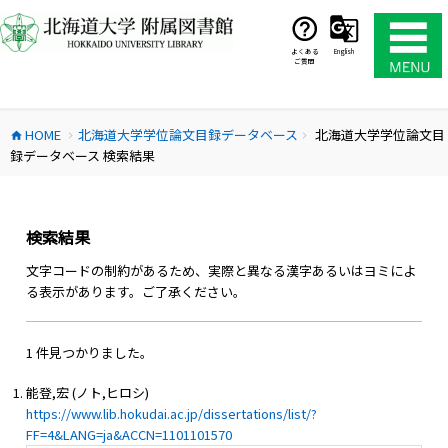
コ
ン
テ
よくある
English
ご質問
ン
ツ
へ
HOME
北海道大学学位論文目録データベース
北海道大学学位論文目
ス
home
chevron_right
chevron_right
録データベース 検索結果
キ
ッ
プ
検索結果
文字コードの制約があるため、実際と異なる漢字あるいはヨミによ
る表示があります。ご了承ください。
1 件見つかりました。
能登,宏 (ノト,ヒロシ)
https://www.lib.hokudai.ac.jp/dissertations/list/?
FF=4&LANG=ja&ACCN=1101101570