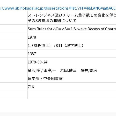
s://www.lib.hokudai.ac.jp/dissertations/list/?FF=4&LANG=ja&A
ストレンジネス及びチャーム量子数１の変化を伴
子のS波崩壊の和則について
Sum Rules for ΔC＝ΔS＝1 S-wave Decays of Char
1978
1（課程博士） / 011（理学博士）
1357
1979-03-24
金沢,昭 / 田中,一 岩田,健三 藤井,寛治
理学部・中央図書室
716