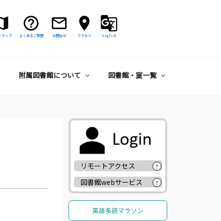
トマップ
よくあるご質問
お問合せ
アクセス
English
附属図書館について
図書館・室一覧
リモートアクセス
?
図書館webサービス
?
英語多読マラソン