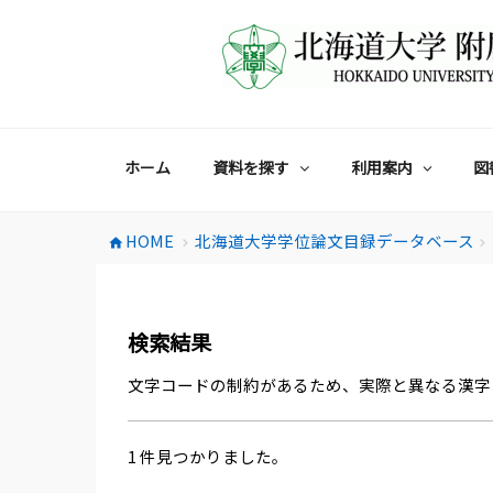
コ
ン
テ
ン
ツ
へ
ス
ホーム
資料を探す
利用案内
図
キ
ッ
プ
HOME
北海道大学学位論文目録データベース
home
chevron_right
chevron_right
検索結果
文字コードの制約があるため、実際と異なる漢字
1 件見つかりました。