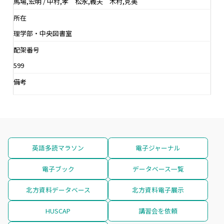
馬場,宏明 / 中村,孝 松永,義夫 木村,克美
所在
理学部・中央図書室
配架番号
599
備考
英語多読マラソン
電子ジャーナル
電子ブック
データベース一覧
北方資料データベース
北方資料電子展示
HUSCAP
講習会を依頼