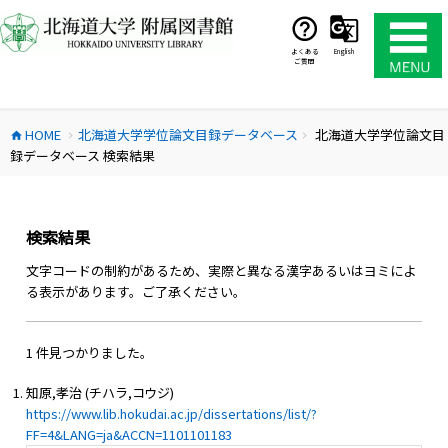
コ
ン
テ
よくある
English
ご質問
ン
ツ
へ
HOME
北海道大学学位論文目録データベース
北海道大学学位論文目
ス
home
chevron_right
chevron_right
録データベース 検索結果
キ
ッ
プ
検索結果
文字コードの制約があるため、実際と異なる漢字あるいはヨミによ
る表示があります。ご了承ください。
1 件見つかりました。
知原,孝治 (チハラ,コウジ)
https://www.lib.hokudai.ac.jp/dissertations/list/?
FF=4&LANG=ja&ACCN=1101101183