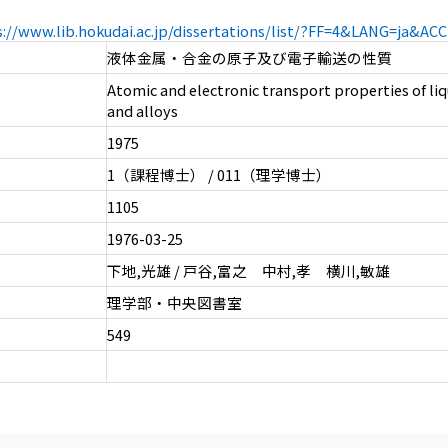
s://www.lib.hokudai.ac.jp/dissertations/list/?FF=4&LANG=ja&A
液体金属・合金の原子及び電子輸送の性質
Atomic and electronic transport properties of li
and alloys
1975
1（課程博士） / 011（理学博士）
1105
1976-03-25
下地,光雄 / 戸谷,富之 中村,孝 横川,敏雄
理学部・中央図書室
549