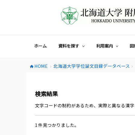
コ
ン
テ
ン
ツ
へ
ス
ホーム
資料を探す
利用案内
図
キ
ッ
プ
HOME
北海道大学学位論文目録データベース
home
chevron_right
chevron_right
検索結果
文字コードの制約があるため、実際と異なる漢字
1 件見つかりました。