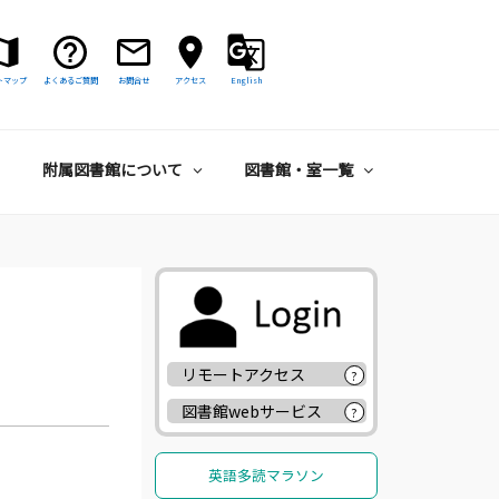
トマップ
よくあるご質問
お問合せ
アクセス
English
附属図書館について
図書館・室一覧
リモートアクセス
?
図書館webサービス
?
英語多読マラソン