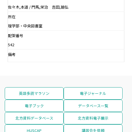
佐々木,本道 / 門馬,栄治 吉田,廸弘
所在
理学部・中央図書室
配架番号
542
備考
英語多読マラソン
電子ジャーナル
電子ブック
データベース一覧
北方資料データベース
北方資料電子展示
HUSCAP
講習会を依頼