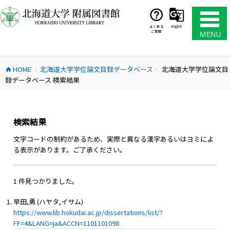
コ
ン
テ
よくある
English
ご質問
ン
ツ
へ
HOME
北海道大学学位論文目録データベース
北海道大学学位論文目
ス
home
chevron_right
chevron_right
録データベース 検索結果
キ
ッ
プ
検索結果
文字コードの制約があるため、実際と異なる漢字あるいはヨミによ
る表示があります。ご了承ください。
1 件見つかりました。
早田,勇 (ハヤタ,イサム)
https://www.lib.hokudai.ac.jp/dissertations/list/?
FF=4&LANG=ja&ACCN=1101101098