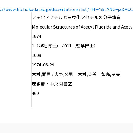
s://www.lib.hokudai.ac.jp/dissertations/list/?FF=4&LANG=ja&A
フッ化アセチルとヨウ化アセチルの分子構造
Molecular Structures of Acetyl Fluoride and Acety
1974
1（課程博士） / 011（理学博士）
1009
1974-06-29
木村,雅男 / 大野,公男 木村,克美 飯島,孝夫
理学部・中央図書室
469