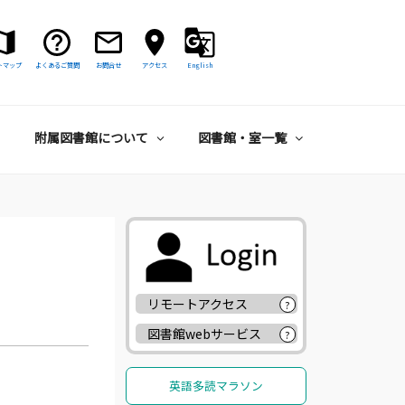
トマップ
よくあるご質問
お問合せ
アクセス
English
附属図書館について
図書館・室一覧
リモートアクセス
?
図書館webサービス
?
英語多読マラソン