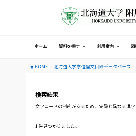
コ
ン
テ
ン
ツ
へ
ス
ホーム
資料を探す
利用案内
図
キ
ッ
プ
HOME
北海道大学学位論文目録データベース
home
chevron_right
chevron_right
検索結果
文字コードの制約があるため、実際と異なる漢字
1 件見つかりました。