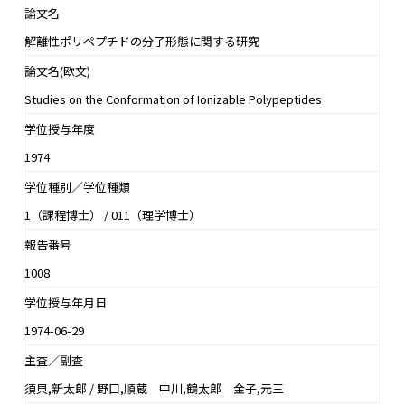
論文名
解離性ポリペプチドの分子形態に関する研究
論文名(欧文)
Studies on the Conformation of Ionizable Polypeptides
学位授与年度
1974
学位種別／学位種類
1（課程博士） / 011（理学博士）
報告番号
1008
学位授与年月日
1974-06-29
主査／副査
須貝,新太郎 / 野口,順蔵 中川,鶴太郎 金子,元三