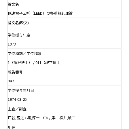
論文名
低速電子回折（LEED）の多重散乱理論
論文名(欧文)
学位授与年度
1973
学位種別／学位種類
1（課程博士） / 011（理学博士）
報告番号
942
学位授与年月日
1974-03-25
主査／副査
戸谷,富之 / 堀,淳一 中村,孝 松井,敏二
所在