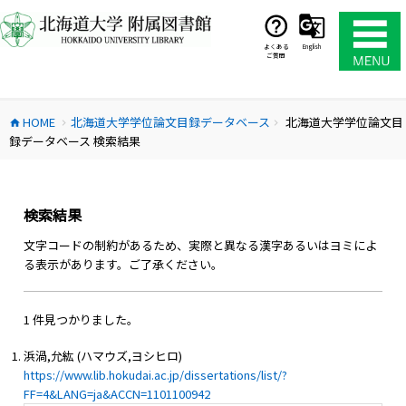
コ
ン
テ
よくある
English
ご質問
ン
ツ
へ
HOME
北海道大学学位論文目録データベース
北海道大学学位論文目
ス
home
chevron_right
chevron_right
録データベース 検索結果
キ
ッ
プ
検索結果
文字コードの制約があるため、実際と異なる漢字あるいはヨミによ
る表示があります。ご了承ください。
1 件見つかりました。
浜渦,允紘 (ハマウズ,ヨシヒロ)
https://www.lib.hokudai.ac.jp/dissertations/list/?
FF=4&LANG=ja&ACCN=1101100942