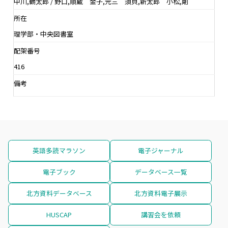
中川,鶴太郎 / 野口,順蔵 金子,元三 須貝,新太郎 小松,剛
所在
理学部・中央図書室
配架番号
416
備考
英語多読マラソン
電子ジャーナル
電子ブック
データベース一覧
北方資料データベース
北方資料電子展示
HUSCAP
講習会を依頼