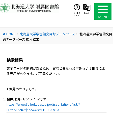
コ
ン
テ
よくある
English
ご質問
ン
ツ
へ
HOME
北海道大学学位論文目録データベース
北海道大学学位論文目
ス
home
chevron_right
chevron_right
録データベース 検索結果
キ
ッ
プ
検索結果
文字コードの制約があるため、実際と異なる漢字あるいはヨミによ
る表示があります。ご了承ください。
1 件見つかりました。
桜井,雅男 (サクライ,マサオ)
https://www.lib.hokudai.ac.jp/dissertations/list/?
FF=4&LANG=ja&ACCN=1101100910