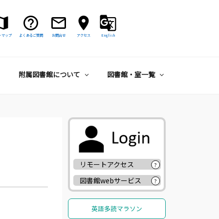
トマップ
よくあるご質問
お問合せ
アクセス
English
附属図書館について
図書館・室一覧
リモートアクセス
?
図書館webサービス
?
英語多読マラソン