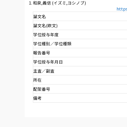
和泉,義信 (イズミ,ヨシノブ)
http
論文名
論文名(欧文)
学位授与年度
学位種別／学位種類
報告番号
学位授与年月日
主査／副査
所在
配架番号
備考