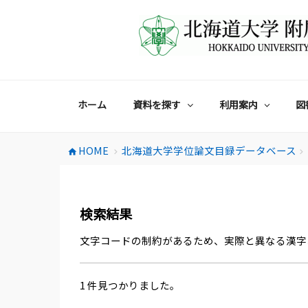
コ
ン
テ
ン
ツ
へ
ス
ホーム
資料を探す
利用案内
図
キ
ッ
プ
HOME
北海道大学学位論文目録データベース
home
chevron_right
chevron_right
検索結果
文字コードの制約があるため、実際と異なる漢字
1 件見つかりました。