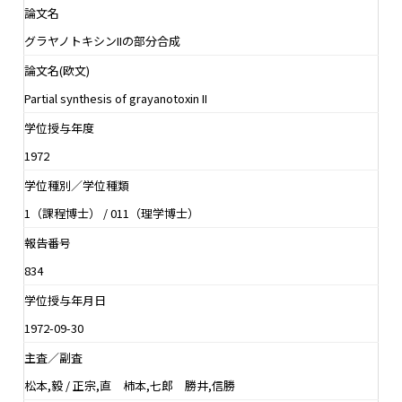
論文名
グラヤノトキシンIIの部分合成
論文名(欧文)
Partial synthesis of grayanotoxin II
学位授与年度
1972
学位種別／学位種類
1（課程博士） / 011（理学博士）
報告番号
834
学位授与年月日
1972-09-30
主査／副査
松本,毅 / 正宗,直 柿本,七郎 勝井,信勝