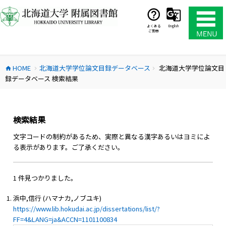
コ
ン
テ
よくある
English
ご質問
ン
ツ
へ
HOME
北海道大学学位論文目録データベース
北海道大学学位論文目
ス
home
chevron_right
chevron_right
録データベース 検索結果
キ
ッ
プ
検索結果
文字コードの制約があるため、実際と異なる漢字あるいはヨミによ
る表示があります。ご了承ください。
1 件見つかりました。
浜中,信行 (ハマナカ,ノブユキ)
https://www.lib.hokudai.ac.jp/dissertations/list/?
FF=4&LANG=ja&ACCN=1101100834