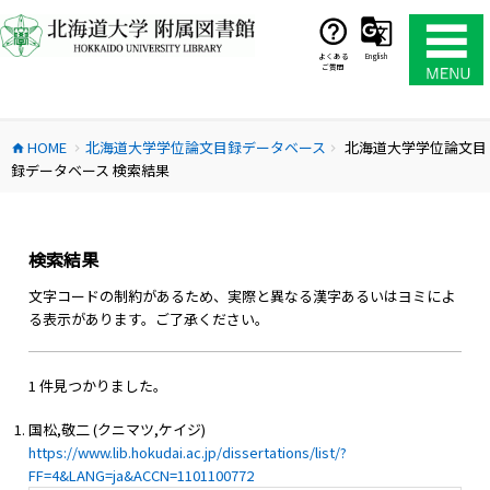
コ
ン
テ
よくある
English
ご質問
ン
ツ
へ
HOME
北海道大学学位論文目録データベース
北海道大学学位論文目
ス
home
chevron_right
chevron_right
録データベース 検索結果
キ
ッ
プ
検索結果
文字コードの制約があるため、実際と異なる漢字あるいはヨミによ
る表示があります。ご了承ください。
1 件見つかりました。
国松,敬二 (クニマツ,ケイジ)
https://www.lib.hokudai.ac.jp/dissertations/list/?
FF=4&LANG=ja&ACCN=1101100772