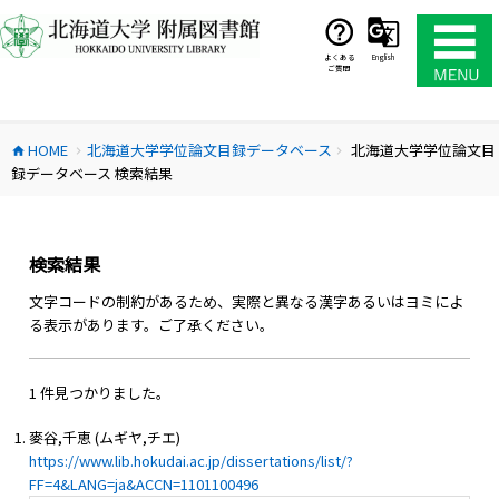
コ
ン
テ
よくある
English
ご質問
ン
ツ
へ
HOME
北海道大学学位論文目録データベース
北海道大学学位論文目
ス
home
chevron_right
chevron_right
録データベース 検索結果
キ
ッ
プ
検索結果
文字コードの制約があるため、実際と異なる漢字あるいはヨミによ
る表示があります。ご了承ください。
1 件見つかりました。
麥谷,千恵 (ムギヤ,チエ)
https://www.lib.hokudai.ac.jp/dissertations/list/?
FF=4&LANG=ja&ACCN=1101100496