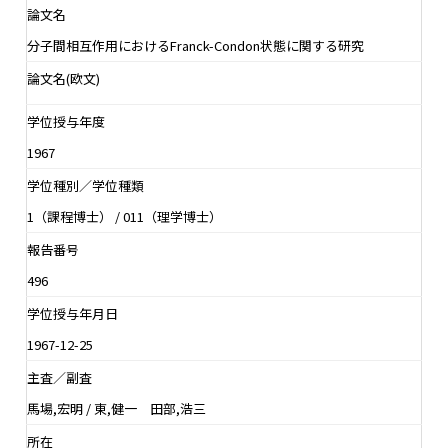
論文名
分子間相互作用におけるFranck-Condon状態に関する研究
論文名(欧文)
学位授与年度
1967
学位種別／学位種類
1（課程博士） / 011（理学博士）
報告番号
496
学位授与年月日
1967-12-25
主査／副査
馬場,宏明 / 東,健一 田部,浩三
所在