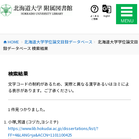
コ
ン
テ
よくある
English
ご質問
ン
ツ
へ
HOME
北海道大学学位論文目録データベース
北海道大学学位論文目
ス
home
chevron_right
chevron_right
録データベース 検索結果
キ
ッ
プ
検索結果
文字コードの制約があるため、実際と異なる漢字あるいはヨミによ
る表示があります。ご了承ください。
1 件見つかりました。
小塚,芳道 (コヅカ,ヨシミチ)
https://www.lib.hokudai.ac.jp/dissertations/list/?
FF=4&LANG=ja&ACCN=1101100425