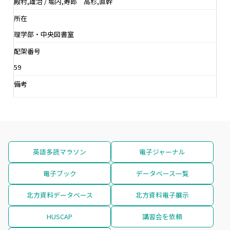
殿村,雄治 / 堀内,寿郎 高杉,直幹
所在
理学部・中央図書室
配架番号
59
備考
英語多読マラソン
電子ジャーナル
電子ブック
データベース一覧
北方資料データベース
北方資料電子展示
HUSCAP
講習会を依頼