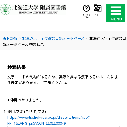
コ
ン
テ
よくある
English
ご質問
ン
ツ
へ
HOME
北海道大学学位論文目録データベース
北海道大学学位論文目
ス
home
chevron_right
chevron_right
録データベース 検索結果
キ
ッ
プ
検索結果
文字コードの制約があるため、実際と異なる漢字あるいはヨミによ
る表示があります。ご了承ください。
1 件見つかりました。
盛田,フミ (モリタ,フミ)
https://www.lib.hokudai.ac.jp/dissertations/list/?
FF=4&LANG=ja&ACCN=1101100049