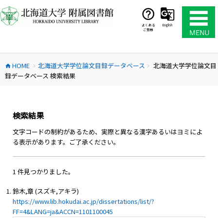
コ
ン
テ
よくある
English
ご質問
ン
ツ
へ
HOME
北海道大学学位論文目録データベース
北海道大学学位論文目
ス
home
chevron_right
chevron_right
録データベース 検索結果
キ
ッ
プ
検索結果
文字コードの制約があるため、実際と異なる漢字あるいはヨミによ
る表示があります。ご了承ください。
1 件見つかりました。
鈴木,章 (スズキ,アキラ)
https://www.lib.hokudai.ac.jp/dissertations/list/?
FF=4&LANG=ja&ACCN=1101100045