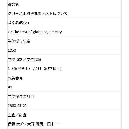
論文名
グローバル対称性のテストについて
論文名(欧文)
On the test of global symmetry
学位授与年度
1959
学位種別／学位種類
1（課程博士） / 011（理学博士）
報告番号
40
学位授与年月日
1960-03-25
主査／副査
伊藤,大介 / 大野,陽朗 田中,一