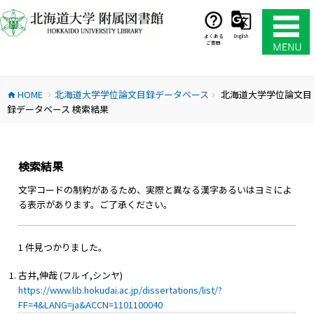
コ
ン
テ
よくある
English
ご質問
ン
ツ
へ
HOME
北海道大学学位論文目録データベース
北海道大学学位論文目
ス
home
chevron_right
chevron_right
録データベース 検索結果
キ
ッ
プ
検索結果
文字コードの制約があるため、実際と異なる漢字あるいはヨミによ
る表示があります。ご了承ください。
1 件見つかりました。
古井,伸哉 (フルイ,シンヤ)
https://www.lib.hokudai.ac.jp/dissertations/list/?
FF=4&LANG=ja&ACCN=1101100040