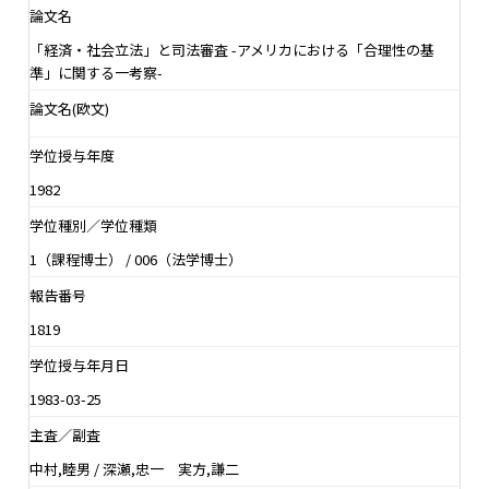
論文名
「経済・社会立法」と司法審査 -アメリカにおける「合理性の基
準」に関する一考察-
論文名(欧文)
学位授与年度
1982
学位種別／学位種類
1（課程博士） / 006（法学博士）
報告番号
1819
学位授与年月日
1983-03-25
主査／副査
中村,睦男 / 深瀬,忠一 実方,謙二