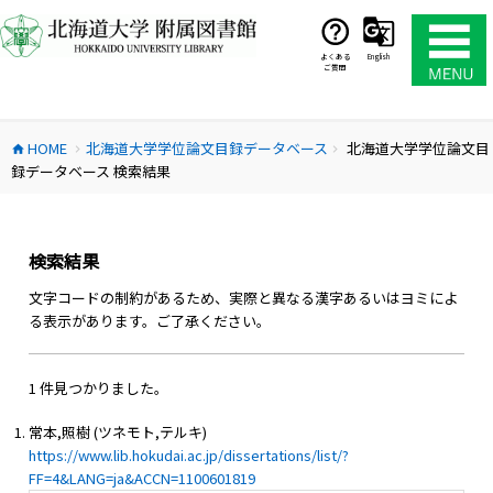
コ
ン
テ
よくある
English
ご質問
ン
ツ
へ
HOME
北海道大学学位論文目録データベース
北海道大学学位論文目
ス
home
chevron_right
chevron_right
録データベース 検索結果
キ
ッ
プ
検索結果
文字コードの制約があるため、実際と異なる漢字あるいはヨミによ
る表示があります。ご了承ください。
1 件見つかりました。
常本,照樹 (ツネモト,テルキ)
https://www.lib.hokudai.ac.jp/dissertations/list/?
FF=4&LANG=ja&ACCN=1100601819